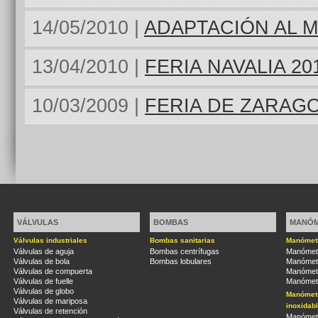
14/05/2010 |
ADAPTACIÓN AL 
13/04/2010 |
FERIA NAVALIA 20
10/03/2009 |
FERIA DE ZARAG
VÁLVULAS
BOMBAS
MANÓ
Válvulas industriales
Bombas sanitarias
Manómetr
Válvulas de aguja
Bombas centrífugas
Manómetr
Válvulas de bola
Bombas lobulares
Manómetr
Válvulas de compuerta
Manómetr
Válvulas de fuelle
Manómetr
Válvulas de globo
Manómetr
Válvulas de mariposa
inoxidab
Válvulas de retención
Manómetr