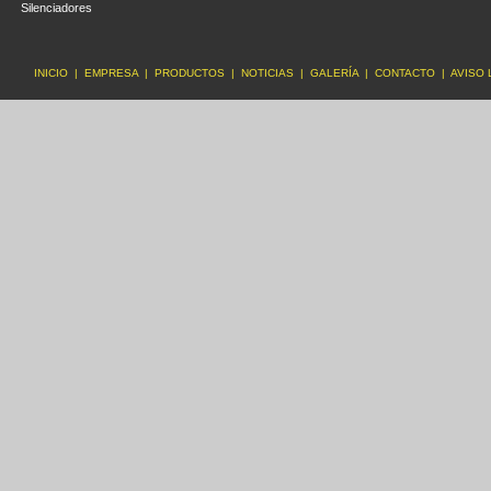
Silenciadores
INICIO
|
EMPRESA
|
PRODUCTOS
|
NOTICIAS
|
GALERÍA
|
CONTACTO
|
AVISO