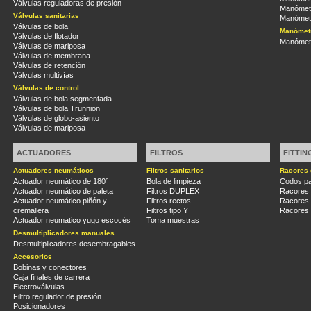
Válvulas reguladoras de presión
Manómetr
Válvulas sanitarias
Manómetr
Válvulas de bola
Manómetr
Válvulas de flotador
Manómetr
Válvulas de mariposa
Válvulas de membrana
Válvulas de retención
Válvulas multivías
Válvulas de control
Válvulas de bola segmentada
Válvulas de bola Trunnion
Válvulas de globo-asiento
Válvulas de mariposa
ACTUADORES
FILTROS
FITTIN
Actuadores neumáticos
Filtros sanitarios
Racores 
Actuador neumático de 180°
Bola de limpieza
Codos pa
Actuador neumático de paleta
Filtros DUPLEX
Racores
Actuador neumático piñón y
Filtros rectos
Racores
cremallera
Filtros tipo Y
Racores 
Actuador neumatico yugo escocés
Toma muestras
Desmultiplicadores manuales
Desmultiplicadores desembragables
Accesorios
Bobinas y conectores
Caja finales de carrera
Electroválvulas
Filtro regulador de presión
Posicionadores