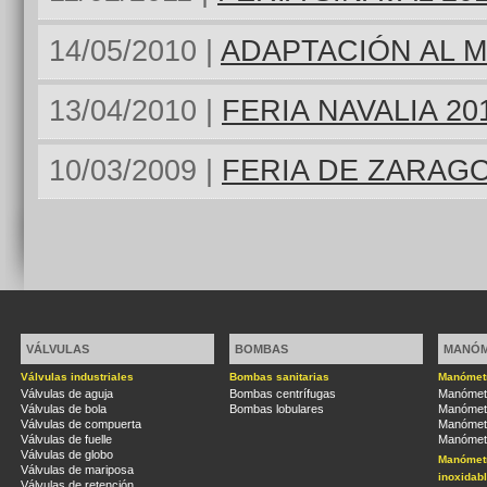
14/05/2010 |
ADAPTACIÓN AL 
13/04/2010 |
FERIA NAVALIA 20
10/03/2009 |
FERIA DE ZARAG
VÁLVULAS
BOMBAS
MANÓ
Válvulas industriales
Bombas sanitarias
Manómetr
Válvulas de aguja
Bombas centrífugas
Manómetr
Válvulas de bola
Bombas lobulares
Manómetr
Válvulas de compuerta
Manómetr
Válvulas de fuelle
Manómetr
Válvulas de globo
Manómetr
Válvulas de mariposa
inoxidab
Válvulas de retención