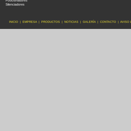
Posicionadores
Silenciadores
INICIO
|
EMPRESA
|
PRODUCTOS
|
NOTICIAS
|
GALERÍA
|
CONTACTO
|
AVISO