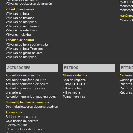
Manómetr
Válvulas reguladoras de presión
Manómetr
Válvulas sanitarias
Manómetr
Válvulas de bola
Manómetr
Válvulas de flotador
Manómetr
Válvulas de mariposa
Válvulas de membrana
Válvulas de retención
Válvulas multivías
Válvulas de control
Válvulas de bola segmentada
Válvulas de bola Trunnion
Válvulas de globo-asiento
Válvulas de mariposa
ACTUADORES
FILTROS
FITTIN
Actuadores neumáticos
Filtros sanitarios
Racores 
Actuador neumático de 180°
Bola de limpieza
Codos pa
Actuador neumático de paleta
Filtros DUPLEX
Racores
Actuador neumático piñón y
Filtros rectos
Racores
cremallera
Filtros tipo Y
Racores 
Actuador neumatico yugo escocés
Toma muestras
Desmultiplicadores manuales
Desmultiplicadores desembragables
Accesorios
Bobinas y conectores
Caja finales de carrera
Electroválvulas
Filtro regulador de presión