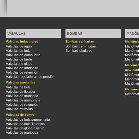
VÁLVULAS
BOMBAS
MANÓ
Válvulas industriales
Bombas sanitarias
Manómetr
Válvulas de aguja
Bombas centrífugas
Manómetr
Válvulas de bola
Bombas lobulares
Manómetr
Válvulas de compuerta
Manómetr
Válvulas de fuelle
Manómetr
Válvulas de globo
Manómetr
Válvulas de mariposa
inoxidab
Válvulas de retención
Manómetr
Válvulas reguladoras de presión
Manómetr
Válvulas sanitarias
Manómetr
Válvulas de bola
Manómetr
Válvulas de flotador
Manómetr
Válvulas de mariposa
Válvulas de membrana
Válvulas de retención
Válvulas multivías
Válvulas de control
Válvulas de bola segmentada
Válvulas de bola Trunnion
Válvulas de globo-asiento
Válvulas de mariposa