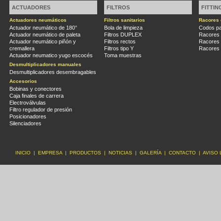
ACTUADORES
FILTROS
FITTIN
Actuadores neumáticos
Filtros sanitarios
Racores 
Actuador neumático de 180°
Bola de limpieza
Codos pa
Actuador neumático de paleta
Filtros DUPLEX
Racores
Actuador neumático piñón y
Filtros rectos
Racores
cremallera
Filtros tipo Y
Racores 
Actuador neumatico yugo escocés
Toma muestras
Desmultiplicadores manuales
Desmultiplicadores desembragables
Accesorios
Bobinas y conectores
Caja finales de carrera
Electroválvulas
Filtro regulador de presión
Posicionadores
Silenciadores
INICIO
|
EMPRESA
|
PRODUCTOS
|
NOTICIAS
|
GALERÍA
|
CONTACTO
|
AVISO