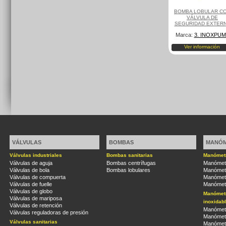
BOMBA LOBULAR C
VÁLVULA DE
SEGURIDAD EXTER
Marca:
3. INOXPU
Ver información
VÁLVULAS
BOMBAS
MANÓ
Válvulas industriales
Bombas sanitarias
Manómetr
Válvulas de aguja
Bombas centrífugas
Manómetr
Válvulas de bola
Bombas lobulares
Manómetr
Válvulas de compuerta
Manómetr
Válvulas de fuelle
Manómetr
Válvulas de globo
Manómetr
Válvulas de mariposa
inoxidab
Válvulas de retención
Manómetr
Válvulas reguladoras de presión
Manómetr
Válvulas sanitarias
Manómetr