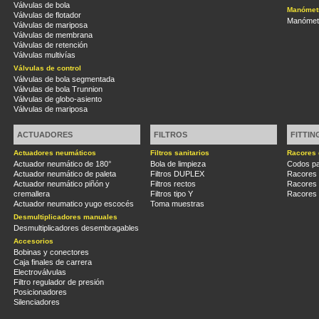
Válvulas de bola
Manómetr
Válvulas de flotador
Manómetr
Válvulas de mariposa
Válvulas de membrana
Válvulas de retención
Válvulas multivías
Válvulas de control
Válvulas de bola segmentada
Válvulas de bola Trunnion
Válvulas de globo-asiento
Válvulas de mariposa
ACTUADORES
FILTROS
FITTIN
Actuadores neumáticos
Filtros sanitarios
Racores 
Actuador neumático de 180°
Bola de limpieza
Codos pa
Actuador neumático de paleta
Filtros DUPLEX
Racores
Actuador neumático piñón y
Filtros rectos
Racores
cremallera
Filtros tipo Y
Racores 
Actuador neumatico yugo escocés
Toma muestras
Desmultiplicadores manuales
Desmultiplicadores desembragables
Accesorios
Bobinas y conectores
Caja finales de carrera
Electroválvulas
Filtro regulador de presión
Posicionadores
Silenciadores