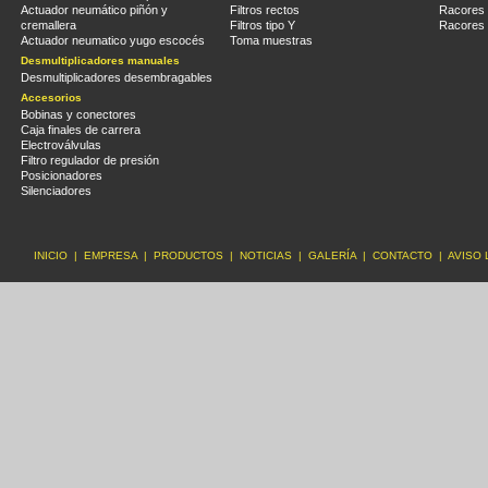
Actuador neumático piñón y
Filtros rectos
Racores
cremallera
Filtros tipo Y
Racores 
Actuador neumatico yugo escocés
Toma muestras
Desmultiplicadores manuales
Desmultiplicadores desembragables
Accesorios
Bobinas y conectores
Caja finales de carrera
Electroválvulas
Filtro regulador de presión
Posicionadores
Silenciadores
INICIO
|
EMPRESA
|
PRODUCTOS
|
NOTICIAS
|
GALERÍA
|
CONTACTO
|
AVISO