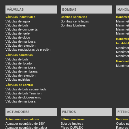
VÁLVULAS
BOMBAS
MANÓ
Válvulas industriales
Bombas sanitarias
Manómetr
Válvulas de aguja
Bombas centrífugas
Manómetr
Válvulas de bola
Bombas lobulares
Manómetr
Válvulas de compuerta
Manómetr
Válvulas de fuelle
Manómetr
Válvulas de globo
Manómetr
Válvulas de mariposa
inoxidab
Válvulas de retención
Manómetr
Válvulas reguladoras de presión
Manómetr
Válvulas sanitarias
Manómetr
Válvulas de bola
Manómetr
Válvulas de flotador
Manómetr
Válvulas de mariposa
Válvulas de membrana
Válvulas de retención
Válvulas multivías
Válvulas de control
Válvulas de bola segmentada
Válvulas de bola Trunnion
Válvulas de globo-asiento
Válvulas de mariposa
ACTUADORES
FILTROS
FITTIN
Actuadores neumáticos
Filtros sanitarios
Racores 
Actuador neumático de 180°
Bola de limpieza
Codos pa
Actuador neumático de paleta
Filtros DUPLEX
Racores